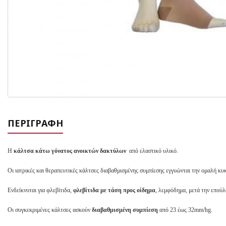
ΠΕΡΙΓΡΑΦΉ
Η
κάλτσα κάτω γόνατος ανοικτών δακτύλων
από ελαστικό υλικό.
Οι ιατρικές και θεραπευτικές κάλτσες διαβαθμισμένης συμπίεσης εγγυώνται την ομαλή κυ
Ενδείκνυται για φλεβίτιδα,
φλεβίτιδα με τάση προς οίδημα
, λεμφόδημα, μετά την επού
Οι συγκεκριμένες κάλτσες ασκούν
διαβαθμισμένη συμπίεση
από 23 έως 32mm/hg.