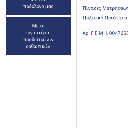
ποδολόγο μας
Πίνακες Μετρήσεω
Πολιτική Ποιότητα
Με το
εργαστήριο
Αρ. Γ.Ε.ΜΗ. 00476
προθετικών &
ορθωτικών