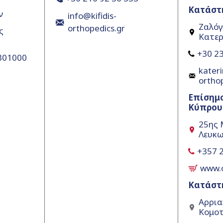
Κατάστ
ν
info@kifidis-
Ζαλόγ
orthopedics.gr
ς
Κατερ
+30 23
5301000
kateri
ortho
Επίσημ
Κύπρου
25ης 
Λευκω
+357 
www.
Κατάστ
Αρρια
Κομοτ