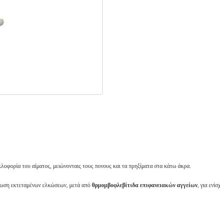
κλοφορία του αίματος, μειώνονταις τους πονους και τα πρηξίματα στα κάτω άκρα.
λωση εκτεταμένων ελκώσεων, μετά από
θρμομβοφλεβίτιδα επιφανειακών αγγείων
, για εν