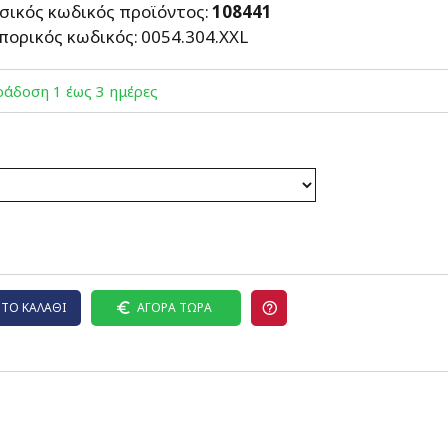
σικός κωδικός προϊόντος:
108441
πορικός κωδικός:
0054.304.XXL
άδoση 1 έως 3 ημέρες
ΤΟ ΚΑΛΆΘΙ
ΑΓΟΡΆ ΤΏΡΑ