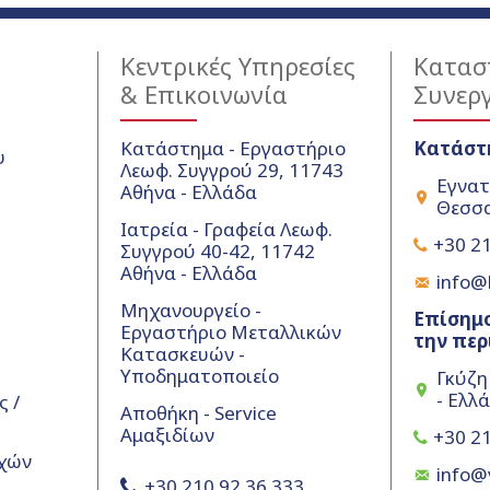
Κεντρικές Υπηρεσίες
Κατασ
& Επικοινωνία
Συνερ
Κατάστημα - Εργαστήριο
Κατάστ
υ
Λεωφ. Συγγρού 29, 11743
Εγνατ
Αθήνα - Ελλάδα
Θεσσα
Ιατρεία - Γραφεία Λεωφ.
+30 21
Συγγρού 40-42, 11742
Αθήνα - Ελλάδα
info@k
Μηχανουργείο -
Επίσημο
Εργαστήριο Μεταλλικών
την περ
Κατασκευών -
Υποδηματοποιείο
Γκύζη
- Ελλ
 /
Αποθήκη - Service
Αμαξιδίων
+30 21
χών
info@
+30 210 92 36 333