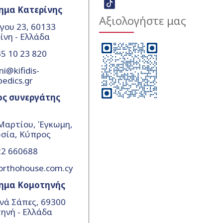
ημα Κατερίνης
Αξιολογήστε μας
γου 23, 60133
ίνη - Ελλάδα
5 10 23 820
ni@kifidis-
pedics.gr
ος συνεργάτης
Μαρτίου, Έγκωμη,
σία, Κύπρος
22 660688
orthohouse.com.cy
ημα Κομοτηνής
νά Σάπες, 69300
ηνή - Ελλάδα