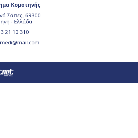
ημα Κομοτηνής
νά Σάπες, 69300
ηνή - Ελλάδα
3 21 10 310
amedi@mail.com