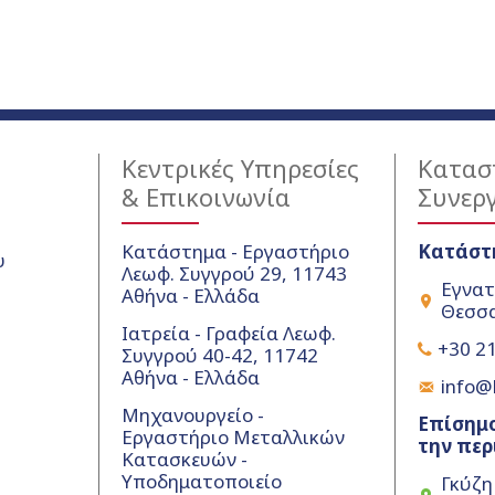
Κεντρικές Υπηρεσίες
Κατασ
& Επικοινωνία
Συνερ
Κατάστημα - Εργαστήριο
Κατάστ
υ
Λεωφ. Συγγρού 29, 11743
Εγνατ
Αθήνα - Ελλάδα
Θεσσα
Ιατρεία - Γραφεία Λεωφ.
+30 21
Συγγρού 40-42, 11742
Αθήνα - Ελλάδα
info@k
Μηχανουργείο -
Επίσημο
Εργαστήριο Μεταλλικών
την περ
Κατασκευών -
Υποδηματοποιείο
Γκύζη