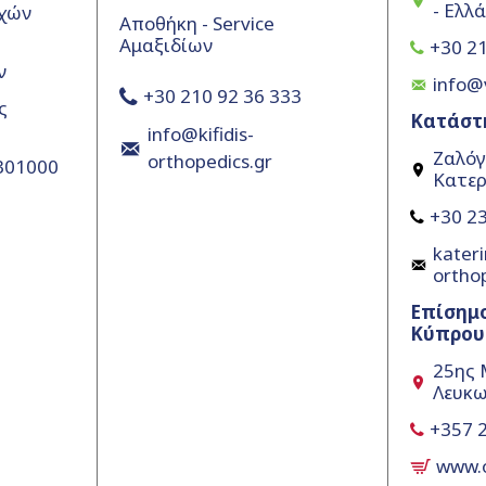
- Ελλ
χών
Αποθήκη - Service
Αμαξιδίων
+30 21
ν
info@
+30 210 92 36 333
ς
Κατάστ
info@kifidis-
Ζαλόγ
orthopedics.gr
5301000
Κατερ
+30 23
kateri
ortho
Επίσημ
Κύπρου
25ης 
Λευκω
+357 
www.