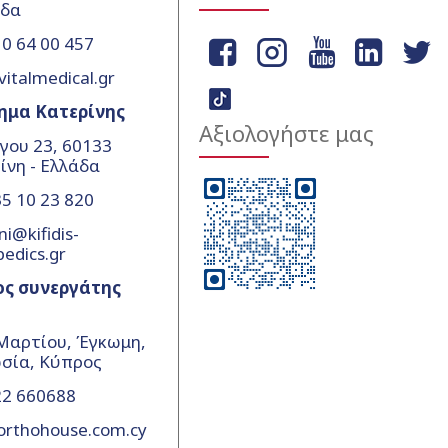
άδα
0 64 00 457
vitalmedical.gr
ημα Κατερίνης
Αξιολογήστε μας
γου 23, 60133
ίνη - Ελλάδα
5 10 23 820
ni@kifidis-
pedics.gr
ος συνεργάτης
Μαρτίου, Έγκωμη,
σία, Κύπρος
22 660688
orthohouse.com.cy