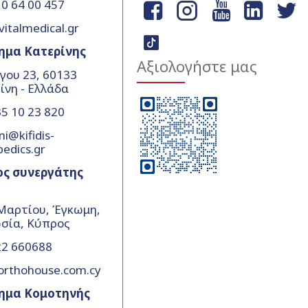
0 64 00 457
vitalmedical.gr
ημα Κατερίνης
Αξιολογήστε μας
γου 23, 60133
ίνη - Ελλάδα
5 10 23 820
ni@kifidis-
pedics.gr
ος συνεργάτης
Μαρτίου, Έγκωμη,
σία, Κύπρος
22 660688
orthohouse.com.cy
ημα Κομοτηνής