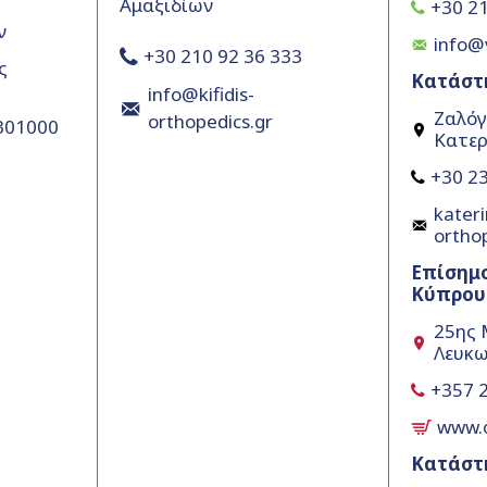
Αμαξιδίων
+30 21
ν
info@
+30 210 92 36 333
ς
Κατάστ
info@kifidis-
Ζαλόγ
orthopedics.gr
5301000
Κατερ
+30 23
kateri
ortho
Επίσημ
Κύπρου
25ης 
Λευκω
+357 
www.
Κατάστ