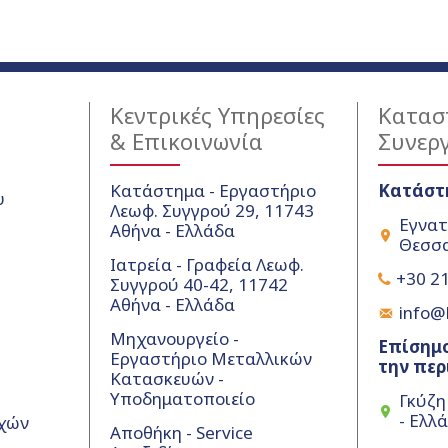
Κεντρικές Υπηρεσίες
Κατασ
& Επικοινωνία
Συνερ
Κατάστημα - Εργαστήριο
Κατάστ
υ
Λεωφ. Συγγρού 29, 11743
Εγνατ
Αθήνα - Ελλάδα
Θεσσα
Ιατρεία - Γραφεία Λεωφ.
+30 21
Συγγρού 40-42, 11742
Αθήνα - Ελλάδα
info@k
Μηχανουργείο -
Επίσημο
Εργαστήριο Μεταλλικών
την περ
Κατασκευών -
Υποδηματοποιείο
Γκύζη
- Ελλ
χών
Αποθήκη - Service