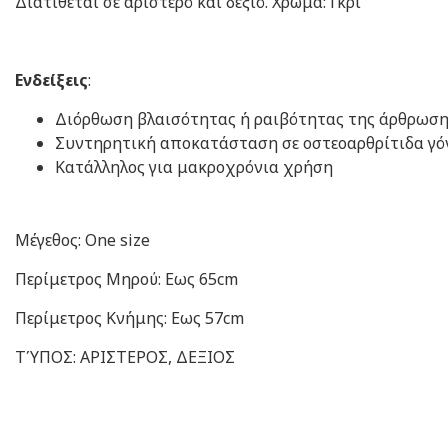
Διατίθεται σε αριστερό και δεξιό. Χρώμα: Γκρι
Ενδείξεις
:
Διόρθωση βλαισότητας ή ραιβότητας της άρθρωση
Συντηρητική αποκατάσταση σε οστεοαρθρίτιδα γό
Κατάλληλος για μακροχρόνια χρήση
Μέγεθος: One size
Περίμετρος Μηρού: Eως 65cm
Περίμετρος Kνήμης: Εως 57cm
ΤΎΠΟΣ: ΑΡΙΣΤΕΡΟΣ, ΔΕΞΙΟΣ