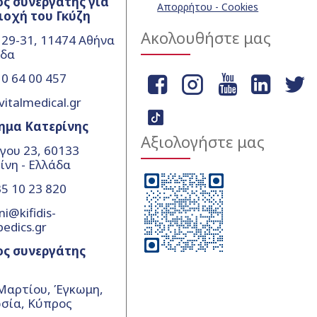
ς συνεργάτης για
Απορρήτου - Cookies
ιοχή του Γκύζη
Ακολουθήστε μας
 29-31, 11474 Αθήνα
άδα
0 64 00 457
vitalmedical.gr
ημα Κατερίνης
Αξιολογήστε μας
γου 23, 60133
ίνη - Ελλάδα
5 10 23 820
ni@kifidis-
pedics.gr
ος συνεργάτης
Μαρτίου, Έγκωμη,
σία, Κύπρος