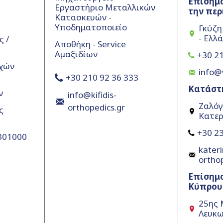
Επίσημο
Εργαστήριο Μεταλλικών
την περ
Κατασκευών -
Υποδηματοποιείο
Γκύζη
- Ελλ
 /
Αποθήκη - Service
Αμαξιδίων
+30 21
χών
info@
+30 210 92 36 333
Κατάστ
ν
info@kifidis-
Ζαλόγ
orthopedics.gr
ς
Κατερ
+30 23
5301000
kateri
ortho
Επίσημ
Κύπρου
25ης 
Λευκω