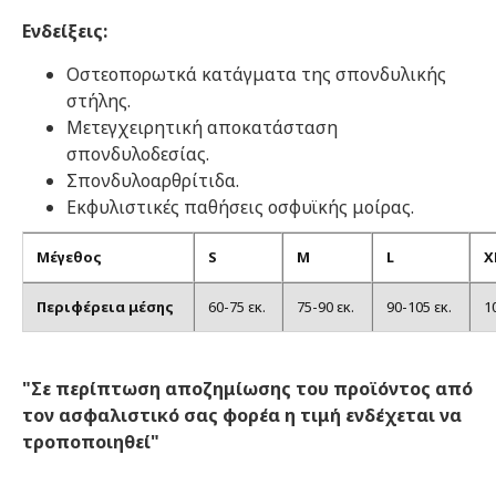
Ενδείξεις:
Οστεοπορωτκά κατάγματα της σπονδυλικής
στήλης.
Μετεγχειρητική αποκατάσταση
σπονδυλοδεσίας.
Σπονδυλοαρθρίτιδα.
Εκφυλιστικές παθήσεις οσφυϊκής μοίρας.
Μέγεθος
S
M
L
X
Περιφέρεια μέσης
60-75 εκ.
75-90 εκ.
90-105 εκ.
1
"Σε περίπτωση αποζημίωσης του προϊόντος από
τον ασφαλιστικό σας φορέα η τιμή ενδέχεται να
τροποποιηθεί"