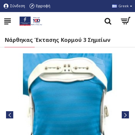
Σύνδεση
Εγγραφή
Greek
Νάρθηκας Έκτασης Κορμού 3 Σημείων