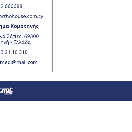
22 660688
orthohouse.com.cy
ημα Κομοτηνής
νά Σάπες, 69300
ηνή - Ελλάδα
3 21 10 310
amedi@mail.com