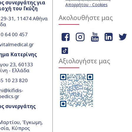
ς συνεργάτης για
Απορρήτου - Cookies
ιοχή του Γκύζη
Ακολουθήστε μας
 29-31, 11474 Αθήνα
άδα
0 64 00 457
vitalmedical.gr
ημα Κατερίνης
Αξιολογήστε μας
γου 23, 60133
ίνη - Ελλάδα
5 10 23 820
ni@kifidis-
pedics.gr
ος συνεργάτης
Μαρτίου, Έγκωμη,
σία, Κύπρος