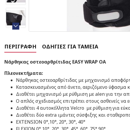
ΠΕΡΙΓΡΑΦΉ
ΟΔΗΓΊΕΣ ΓΙΑ ΤΑΜΕΊΑ
Νάρθηκας οστεοαρθρίτιδας EASY WRAP OA
Πλεονεκτήματα:
Νάρθηκας οστεοαρθρίτιδας με μηχανισμό αποφόρτ
Κατασκευασμένος από άνετο, αεριζόμενο ύφασμα κ
Διαθέτει μηχανισμό με ρύθμιση με alen για την α
Ο απλός σχεδιασμός επιτρέπει στους ασθενείς να 
Διαθέτει 4 αυτοκόλλητα Velcro με ρύθμιση για ε
Διαθέτει δύο extra ιμάντες σύσφιξης και σταθερ
EXTENSION 0°,10°, 20°, 30°, 40°
FLEXION 0°,10°, 20°, 30°, 45°, 60°, 75°,90°