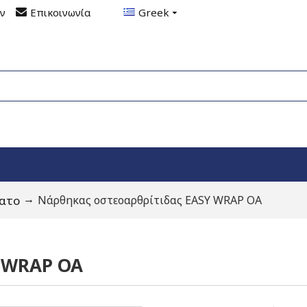
ον
Επικοινωνία
Greek
ατο
Νάρθηκας οστεοαρθρίτιδας EASY WRAP OA
Y WRAP OA