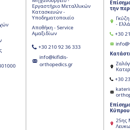
Μηχανουργείο -
Επίσημο
Εργαστήριο Μεταλλικών
την περ
Κατασκευών -
Υποδηματοποιείο
Γκύζη
- Ελλ
χών
Αποθήκη - Service
Αμαξιδίων
+30 21
ν
info@
+30 210 92 36 333
ς
Κατάστ
info@kifidis-
Ζαλόγ
orthopedics.gr
5301000
Κατερ
+30 23
kateri
ortho
Επίσημ
Κύπρου
25ης 
Λευκω