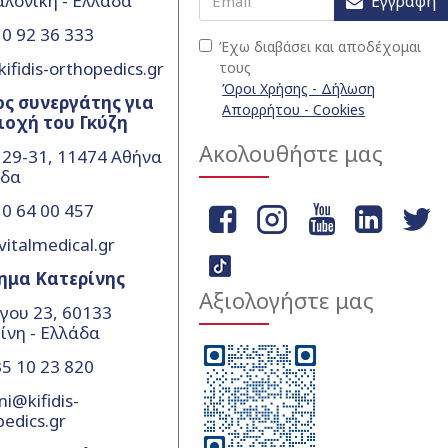
λονίκη - Ελλάδα
Εγγραφή
0 92 36 333
Έχω διαβάσει και αποδέχομαι
ifidis-orthopedics.gr
τους
Όροι Χρήσης - Δήλωση
ς συνεργάτης για
Απορρήτου - Cookies
ιοχή του Γκύζη
Ακολουθήστε μας
 29-31, 11474 Αθήνα
άδα
0 64 00 457
vitalmedical.gr
ημα Κατερίνης
Αξιολογήστε μας
γου 23, 60133
ίνη - Ελλάδα
5 10 23 820
ni@kifidis-
pedics.gr