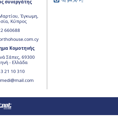
ος συνεργάτης
Μαρτίου, Έγκωμη,
σία, Κύπρος
22 660688
orthohouse.com.cy
ημα Κομοτηνής
νά Σάπες, 69300
ηνή - Ελλάδα
3 21 10 310
amedi@mail.com