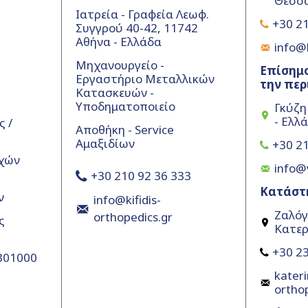
Θεσσα
Ιατρεία - Γραφεία Λεωφ.
+30 21
Συγγρού 40-42, 11742
Αθήνα - Ελλάδα
info@k
Μηχανουργείο -
Επίσημο
Εργαστήριο Μεταλλικών
την περ
Κατασκευών -
Υποδηματοποιείο
Γκύζη
- Ελλ
 /
Αποθήκη - Service
Αμαξιδίων
+30 21
χών
info@
+30 210 92 36 333
Κατάστ
ν
info@kifidis-
Ζαλόγ
orthopedics.gr
ς
Κατερ
+30 23
5301000
kateri
ortho