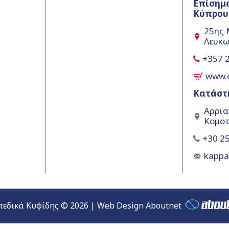
Επίσημ
Κύπρου
25ης 
Λευκω
+357 
www.
Κατάστ
Αρρια
Κομοτ
+30 25
kapp
εδικά Κυφίδης © 2026 | Web Design Aboutnet