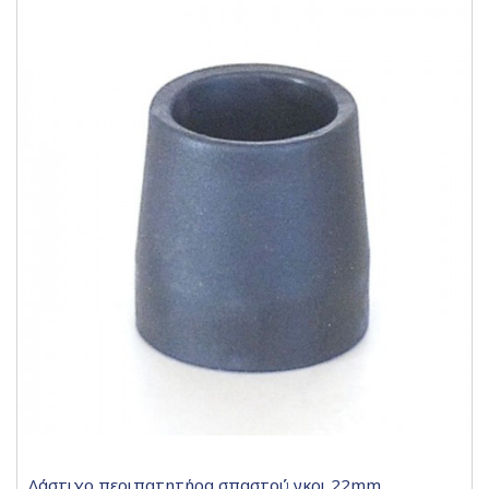
Λάστιχo περιπατητήρα σπαστού γκρι 22mm