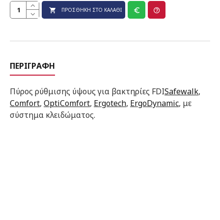
ΠΡΟΣΘΉΚΗ ΣΤΟ ΚΑΛΆΘΙ
ΠΕΡΙΓΡΑΦΉ
Πύρος ρύθμισης ύψους για βακτηρίες FDI
Safewalk
,
Comfort
,
OptiComfort
,
Ergotech
,
ErgoDynamic
, με
σύστημα κλειδώματος.