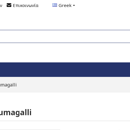
ον
Επικοινωνία
Greek
magalli
umagalli