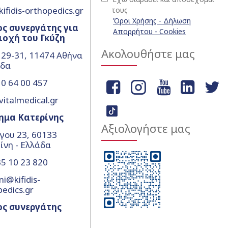
ifidis-orthopedics.gr
τους
Όροι Χρήσης - Δήλωση
ς συνεργάτης για
Απορρήτου - Cookies
ιοχή του Γκύζη
Ακολουθήστε μας
 29-31, 11474 Αθήνα
άδα
0 64 00 457
vitalmedical.gr
ημα Κατερίνης
Αξιολογήστε μας
γου 23, 60133
ίνη - Ελλάδα
5 10 23 820
ni@kifidis-
pedics.gr
ος συνεργάτης