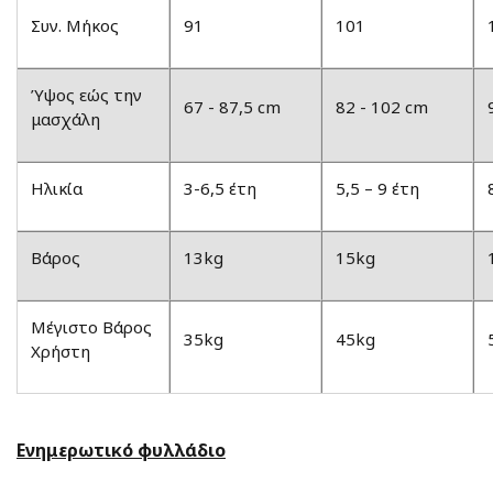
Συν. Μήκος
91
101
Ύψος εώς την
67 - 87,5 cm
82 - 102 cm
μασχάλη
Ηλικία
3-6,5 έτη
5,5 – 9 έτη
Βάρος
13kg
15kg
Μέγιστο Βάρος
35kg
45kg
Χρήστη
Ενημερωτικό φυλλάδιο