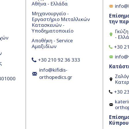
Αθήνα - Ελλάδα
info@k
Μηχανουργείο -
Επίσημο
Εργαστήριο Μεταλλικών
την περ
Κατασκευών -
Υποδηματοποιείο
Γκύζη
- Ελλ
χών
Αποθήκη - Service
Αμαξιδίων
+30 21
ν
info@
+30 210 92 36 333
ς
Κατάστ
info@kifidis-
Ζαλόγ
orthopedics.gr
5301000
Κατερ
+30 23
kateri
ortho
Επίσημ
Κύπρου