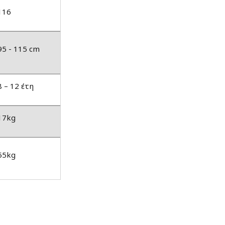
116
95 - 115 cm
8 – 12 έτη
17kg
55kg