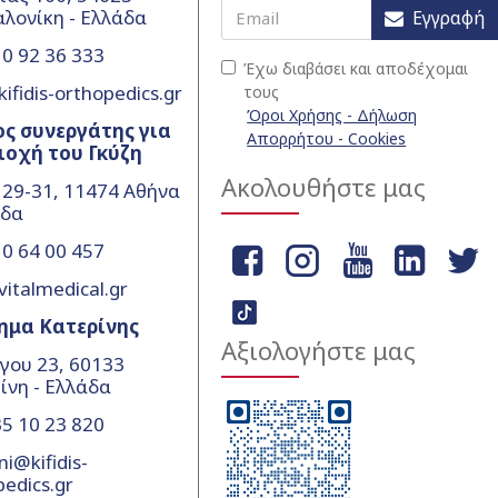
λονίκη - Ελλάδα
Εγγραφή
0 92 36 333
Έχω διαβάσει και αποδέχομαι
ifidis-orthopedics.gr
τους
Όροι Χρήσης - Δήλωση
ς συνεργάτης για
Απορρήτου - Cookies
ιοχή του Γκύζη
Ακολουθήστε μας
 29-31, 11474 Αθήνα
άδα
0 64 00 457
vitalmedical.gr
ημα Κατερίνης
Αξιολογήστε μας
γου 23, 60133
ίνη - Ελλάδα
5 10 23 820
ni@kifidis-
pedics.gr