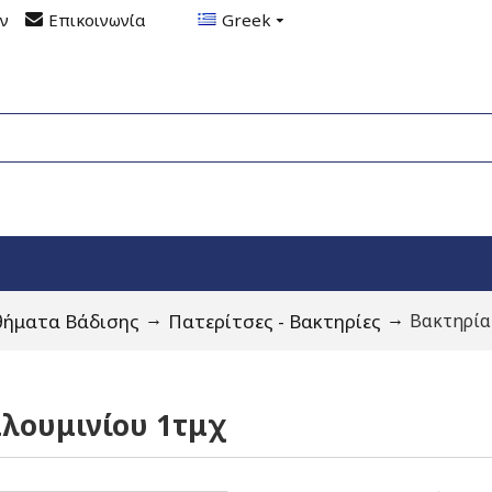
ον
Επικοινωνία
Greek
θήματα Βάδισης
Πατερίτσες - Βακτηρίες
Βακτηρία
λουμινίου 1τμχ