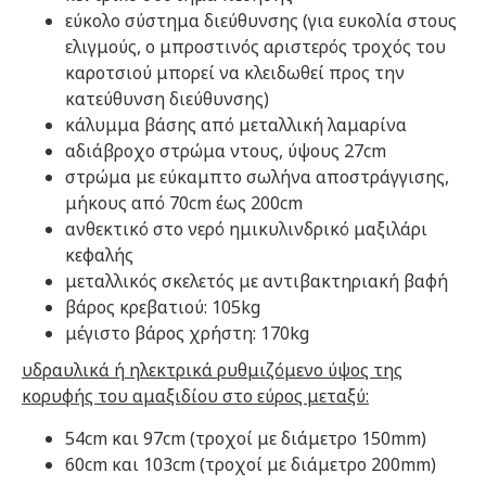
εύκολο σύστημα διεύθυνσης (για ευκολία στους
ελιγμούς, ο μπροστινός αριστερός τροχός του
καροτσιού μπορεί να κλειδωθεί προς την
κατεύθυνση διεύθυνσης)
κάλυμμα βάσης από μεταλλική λαμαρίνα
αδιάβροχο στρώμα ντους, ύψους 27cm
στρώμα με εύκαμπτο σωλήνα αποστράγγισης,
μήκους από 70cm έως 200cm
ανθεκτικό στο νερό ημικυλινδρικό μαξιλάρι
κεφαλής
μεταλλικός σκελετός με αντιβακτηριακή βαφή
βάρος κρεβατιού: 105kg
μέγιστο βάρος χρήστη: 170kg
υδραυλικά ή ηλεκτρικά ρυθμιζόμενο ύψος της
κορυφής του αμαξιδίου στο εύρος μεταξύ:
54cm και 97cm (τροχοί με διάμετρο 150mm)
60cm και 103cm (τροχοί με διάμετρο 200mm)