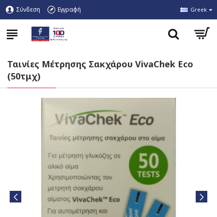
Σύνδεση
Εγγραφή
Greek
Ταινίες Μέτρησης Σακχάρου VivaChek Eco
(50τμχ)