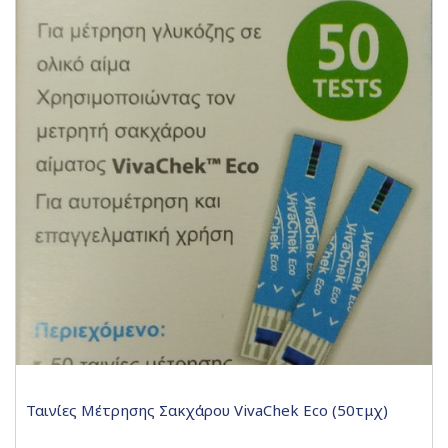
Ταινίες Μέτρησης Σακχάρου VivaChek Eco (50τμχ)