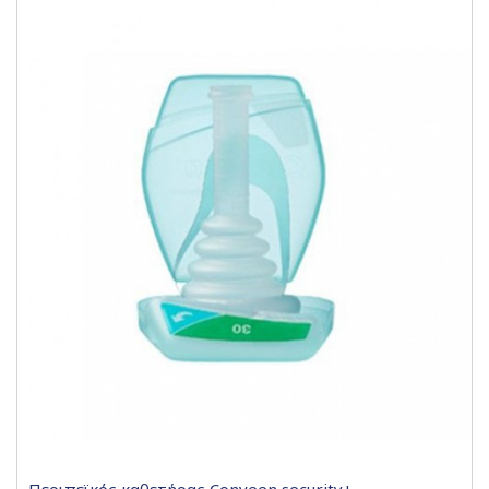
Περιπεϊκός καθετήρας Conveen security+