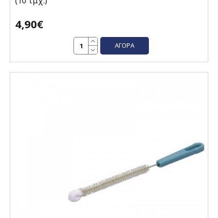
(10 τμχ.)
4,90€
ΑΓΟΡΆ