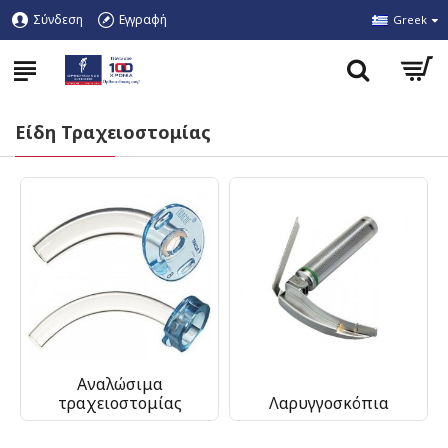
Σύνδεση
Εγγραφή
Greek
Είδη Τραχειοστομίας
Αναλώσιμα
τραχειοστομίας
Λαρυγγοσκόπια