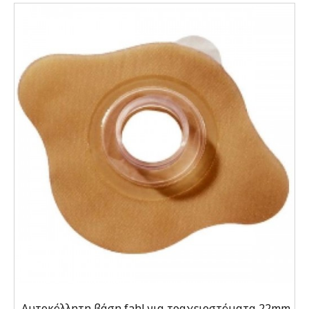
Αυτοκόλλητη βάση fahl για τραχειοστόματα 22mm