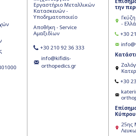
Επίσημο
Εργαστήριο Μεταλλικών
την περ
Κατασκευών -
Υποδηματοποιείο
Γκύζη
- Ελλ
χών
Αποθήκη - Service
Αμαξιδίων
+30 21
ν
info@
+30 210 92 36 333
ς
Κατάστ
info@kifidis-
Ζαλόγ
orthopedics.gr
5301000
Κατερ
+30 23
kateri
ortho
Επίσημ
Κύπρου
25ης 
Λευκω