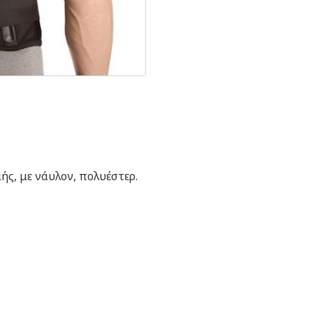
ς, με νάυλον, πολυέστερ.