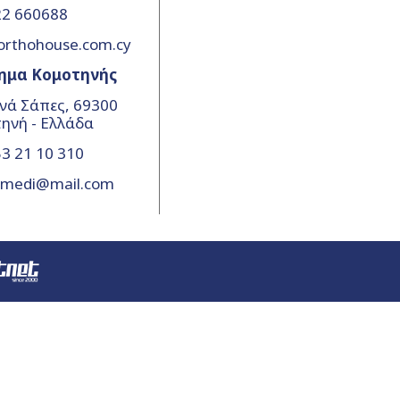
22 660688
orthohouse.com.cy
ημα Κομοτηνής
νά Σάπες, 69300
ηνή - Ελλάδα
3 21 10 310
amedi@mail.com