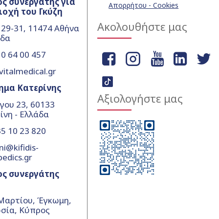
ς συνεργάτης για
Απορρήτου - Cookies
ιοχή του Γκύζη
Ακολουθήστε μας
 29-31, 11474 Αθήνα
άδα
0 64 00 457
vitalmedical.gr
ημα Κατερίνης
Αξιολογήστε μας
γου 23, 60133
ίνη - Ελλάδα
5 10 23 820
ni@kifidis-
pedics.gr
ος συνεργάτης
Μαρτίου, Έγκωμη,
σία, Κύπρος