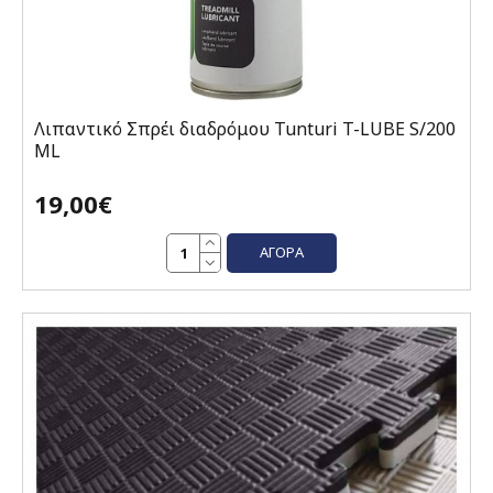
Λιπαντικό Σπρέι διαδρόμου Tunturi T-LUBE S/200
ML
19,00€
ΑΓΟΡΆ