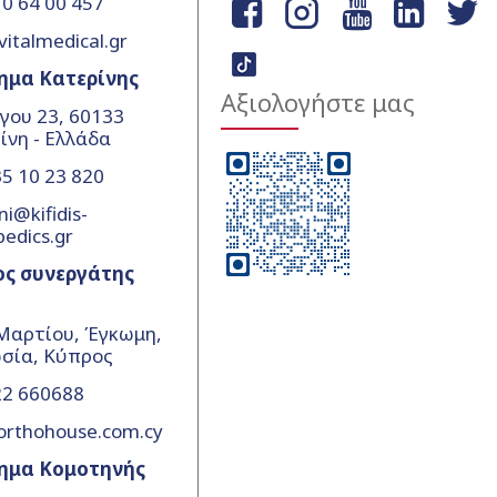
0 64 00 457
vitalmedical.gr
ημα Κατερίνης
Αξιολογήστε μας
γου 23, 60133
ίνη - Ελλάδα
5 10 23 820
ni@kifidis-
pedics.gr
ος συνεργάτης
Μαρτίου, Έγκωμη,
σία, Κύπρος
22 660688
orthohouse.com.cy
ημα Κομοτηνής