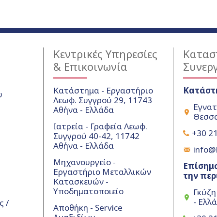
Κεντρικές Υπηρεσίες
Κατασ
& Επικοινωνία
Συνερ
Κατάστημα - Εργαστήριο
Κατάστ
υ
Λεωφ. Συγγρού 29, 11743
Εγνατ
Αθήνα - Ελλάδα
Θεσσα
Ιατρεία - Γραφεία Λεωφ.
+30 21
Συγγρού 40-42, 11742
Αθήνα - Ελλάδα
info@k
Μηχανουργείο -
Επίσημο
Εργαστήριο Μεταλλικών
την περ
Κατασκευών -
Υποδηματοποιείο
Γκύζη
- Ελλ
 /
Αποθήκη - Service