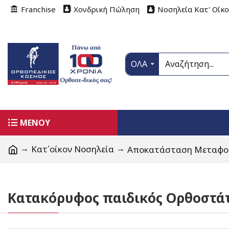
Franchise
Χονδρική Πώληση
Νοσηλεία Κατ' Οίκ
ΟΛΑ
ΜΕΝΟΥ
Κατ΄οίκον Νοσηλεία
Αποκατάσταση Μεταφο
Κατακόρυφος παιδικός Ορθοστάτ