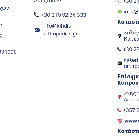
Αμαξιδίων
+30 21
χών
info@
+30 210 92 36 333
Κατάστ
ν
info@kifidis-
Ζαλόγ
orthopedics.gr
ς
Κατερ
+30 23
5301000
kateri
ortho
Επίσημ
Κύπρου
25ης 
Λευκω
+357 
www.
Κατάστ