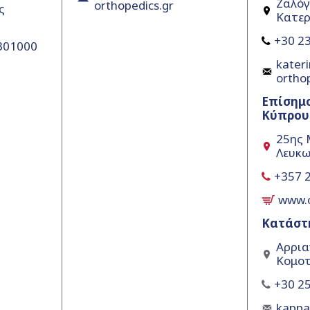
Ζαλόγ
orthopedics.gr
ς
Κατερ
+30 23
5301000
kateri
ortho
Επίσημ
Κύπρου
25ης 
Λευκω
+357 
www.
Κατάστ
Αρρια
Κομοτ
+30 25
kapp