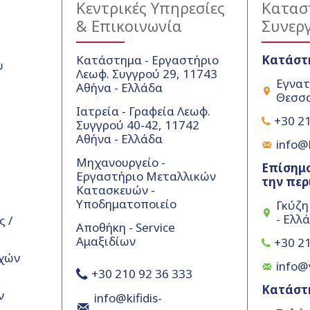
Κεντρικές Υπηρεσίες
Κατασ
& Επικοινωνία
Συνερ
Κατάστημα - Εργαστήριο
Κατάστ
υ
Λεωφ. Συγγρού 29, 11743
Εγνατ
Αθήνα - Ελλάδα
Θεσσα
Ιατρεία - Γραφεία Λεωφ.
+30 21
Συγγρού 40-42, 11742
Αθήνα - Ελλάδα
info@k
Μηχανουργείο -
Επίσημο
Εργαστήριο Μεταλλικών
την περ
Κατασκευών -
Υποδηματοποιείο
Γκύζη
- Ελλ
 /
Αποθήκη - Service
Αμαξιδίων
+30 21
χών
info@
+30 210 92 36 333
Κατάστ
ν
info@kifidis-