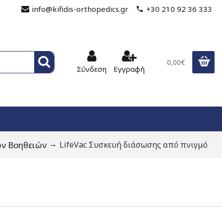
info@kifidis-orthopedics.gr
+30 210 92 36 333
0,00€
Σύνδεση
Εγγραφή
ν Βοηθειών
LifeVac Συσκευή διάσωσης από πνιγμό