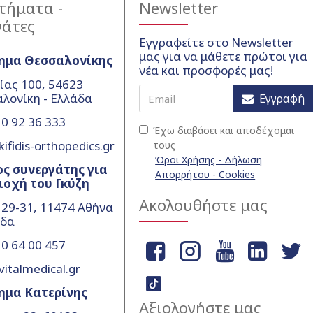
τήματα -
Newsletter
γάτες
Εγγραφείτε στο Newsletter
μας για να μάθετε πρώτοι για
ημα Θεσσαλονίκης
νέα και προσφορές μας!
ίας 100, 54623
λονίκη - Ελλάδα
Εγγραφή
0 92 36 333
Έχω διαβάσει και αποδέχομαι
ifidis-orthopedics.gr
τους
Όροι Χρήσης - Δήλωση
ς συνεργάτης για
Απορρήτου - Cookies
ιοχή του Γκύζη
Ακολουθήστε μας
 29-31, 11474 Αθήνα
άδα
0 64 00 457
vitalmedical.gr
ημα Κατερίνης
Αξιολογήστε μας