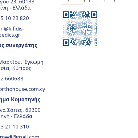
γου 23, 60133
ίνη - Ελλάδα
5 10 23 820
ni@kifidis-
pedics.gr
ος συνεργάτης
Μαρτίου, Έγκωμη,
σία, Κύπρος
22 660688
orthohouse.com.cy
ημα Κομοτηνής
νά Σάπες, 69300
ηνή - Ελλάδα
3 21 10 310
amedi@mail.com