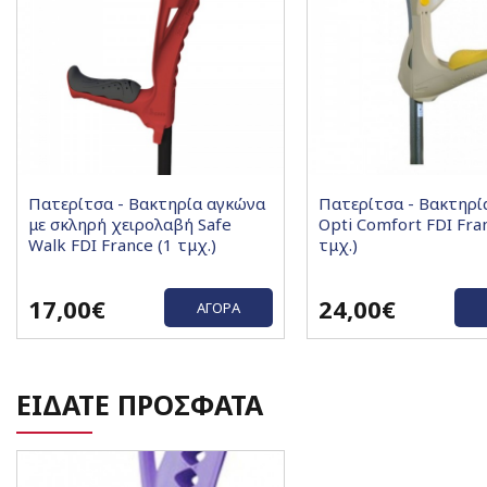
Πατερίτσα - Βακτηρία αγκώνα
Πατερίτσα - Βακτηρί
με σκληρή χειρολαβή Safe
Opti Comfort FDI Fra
Walk FDI France (1 τμχ.)
τμχ.)
17,00€
24,00€
ΑΓΟΡΆ
ΕΙΔΑΤΕ ΠΡΟΣΦΑΤΑ