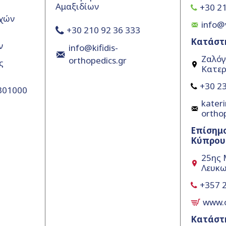
Αμαξιδίων
+30 21
χών
info@
+30 210 92 36 333
Κατάστ
ν
info@kifidis-
Ζαλόγ
orthopedics.gr
ς
Κατερ
+30 23
5301000
kateri
ortho
Επίσημ
Κύπρου
25ης 
Λευκω
+357 
www.
Κατάστ