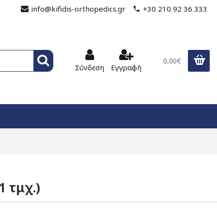
info@kifidis-orthopedics.gr
+30 210 92 36 333
0,00€
Σύνδεση
Εγγραφή
1 τμχ.)