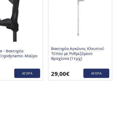
Βακτηρία Αγκώνος Κλειστού
α - Βακτηρία
Τύπου με Ρυθμιζόμενο
Ergodynamic-Μαύρο
Βραχίονα (1τμχ)
€
29,00€
ΑΓΟΡΆ
ΑΓΟΡΆ