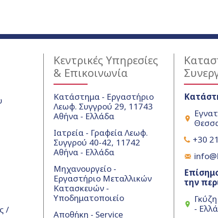
Κεντρικές Υπηρεσίες
Κατασ
& Επικοινωνία
Συνερ
Κατάστημα - Εργαστήριο
Κατάστ
υ
Λεωφ. Συγγρού 29, 11743
Εγνατ
Αθήνα - Ελλάδα
Θεσσα
Ιατρεία - Γραφεία Λεωφ.
+30 21
Συγγρού 40-42, 11742
Αθήνα - Ελλάδα
info@k
Μηχανουργείο -
Επίσημο
Εργαστήριο Μεταλλικών
την περ
Κατασκευών -
Υποδηματοποιείο
Γκύζη
- Ελλ
 /
Αποθήκη - Service