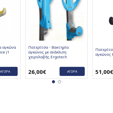
α αγκώνα
Πατερίτσα - Βακτηρία
Πατερίτσ
nce (1
αγκώνος με ανάκλιση
αγκώνος 
χειρολαβής Ergotech
26,00€
51,00
ΑΓΟΡΆ
ΑΓΟΡΆ