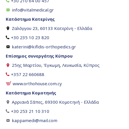
+30 210 64 00 457
info@vitalmedical.gr
Κατάστημα Κατερίνης
Ζαλόγγου 23, 60133 Κατερίνη - Ελλάδα
+30 235 10 23 820
katerini@kifidis-orthopedics.gr
Επίσημος συνεργάτης Κύπρου
25ης Μαρτίου, Έγκωμη, Λευκωσία, Κύπρος
+357 22 660688
www.orthohouse.com.cy
Κατάστημα Κομοτηνής
Αρριανά Σάπες, 69300 Κομοτηνή - Ελλάδα
+30 253 21 10 310
kappamedi@mail.com