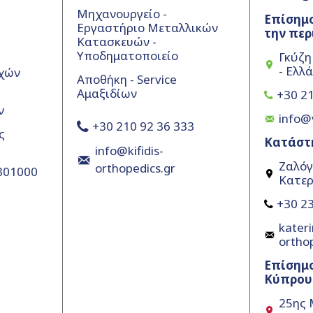
Μηχανουργείο -
Επίσημο
Εργαστήριο Μεταλλικών
την περ
Κατασκευών -
Υποδηματοποιείο
Γκύζη
- Ελλ
χών
Αποθήκη - Service
Αμαξιδίων
+30 21
ν
info@
+30 210 92 36 333
ς
Κατάστ
info@kifidis-
Ζαλόγ
orthopedics.gr
5301000
Κατερ
+30 23
kateri
ortho
Επίσημ
Κύπρου
25ης 