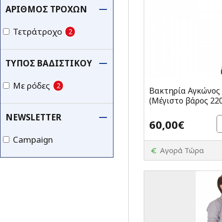
ΑΡΙΘΜΌΣ ΤΡΟΧΏΝ
Τετράτροχο
2
ΤΎΠΟΣ ΒΑΔΙΣΤΙΚΟΎ
Με ρόδες
2
Βακτηρία Αγκώνος
(Μέγιστο βάρος 22
NEWSLETTER
60,00€
Campaign
Αγορά Τώρα