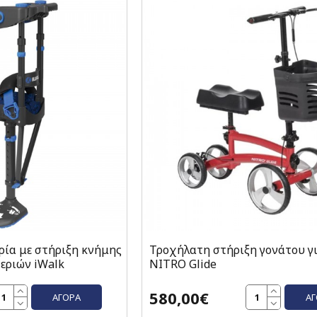
ρία με στήριξη κνήμης
Τροχήλατη στήριξη γονάτου γ
εριών iWalk
NITRO Glide
580,00€
ΑΓΟΡΆ
Α