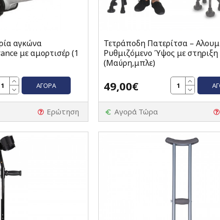
ρία αγκώνα
Τετράποδη Πατερίτσα – Αλουμ
ance με αμορτισέρ (1
Ρυθμιζόμενο Ύψος με στηριξη
(Μαύρη,μπλε)
49,00€
ΑΓΟΡΆ
Α
Ερώτηση
Αγορά Τώρα