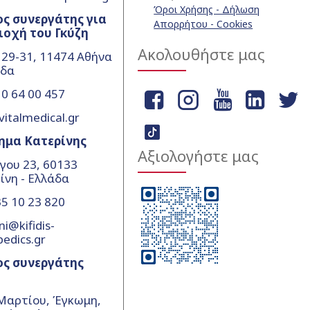
Όροι Χρήσης - Δήλωση
ς συνεργάτης για
Απορρήτου - Cookies
ιοχή του Γκύζη
Ακολουθήστε μας
 29-31, 11474 Αθήνα
άδα
0 64 00 457
vitalmedical.gr
ημα Κατερίνης
Αξιολογήστε μας
γου 23, 60133
ίνη - Ελλάδα
5 10 23 820
ni@kifidis-
pedics.gr
ος συνεργάτης
Μαρτίου, Έγκωμη,