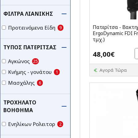
ΦΊΛΤΡΑ ΛΙΑΝΙΚΉΣ
Πατερίτσα - Βακτη
Προτεινόμενα Είδη
9
ErgoDynamic FDI Fr
τμχ.)
ΤΎΠΟΣ ΠΑΤΕΡΊΤΣΑΣ
48,00€
Αγκώνος
25
Αγορά Τώρα
Κνήμης - γονάτου
1
Μασχάλης
6
ΤΡΟΧΉΛΑΤΟ
ΒΟΉΘΗΜΑ
Ενηλίκων Ρολειτορ
2