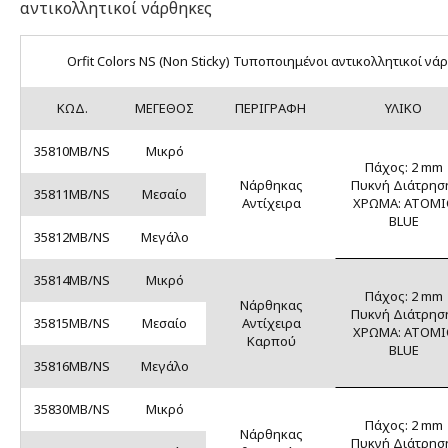
αντικολλητικοί νάρθηκες
Orfit Colors NS (Non Sticky) Τυποποιημένοι αντικολλητικοί νά
ΚΩΔ.
ΜΕΓΕΘΟΣ
ΠΕΡΙΓΡΑΦΗ
ΥΛΙΚΟ
35810MΒ/NS
Μικρό
Πάχος: 2 mm
Νάρθηκας
Πυκνή Διάτρησ
35811MΒ/NS
Μεσαίο
Αντίχειρα
ΧΡΩΜΑ: ATOMI
BLUE
35812MΒ/NS
Μεγάλο
35814MB/NS
Μικρό
Πάχος: 2 mm
Νάρθηκας
Πυκνή Διάτρησ
35815MB/NS
Μεσαίο
Αντίχειρα
ΧΡΩΜΑ: ATOMI
Καρπού
BLUE
35816MB/NS
Μεγάλο
35830MB/NS
Μικρό
Πάχος: 2 mm
Νάρθηκας
Πυκνή Διάτρησ