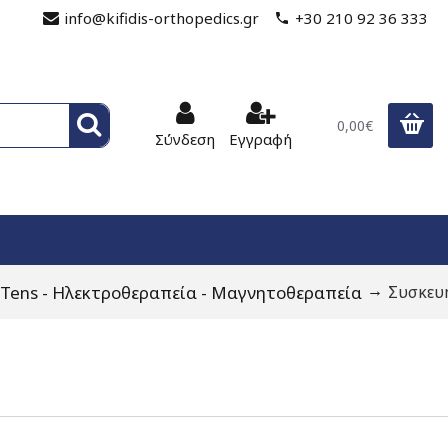
info@kifidis-orthopedics.gr
+30 210 92 36 333
0,00€
Σύνδεση
Εγγραφή
 Tens - Ηλεκτροθεραπεία - Μαγνητοθεραπεία
Συσκευή