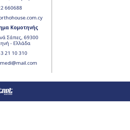
22 660688
orthohouse.com.cy
ημα Κομοτηνής
νά Σάπες, 69300
ηνή - Ελλάδα
3 21 10 310
amedi@mail.com