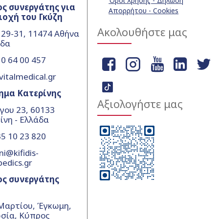
Όροι Χρήσης - Δήλωση
ς συνεργάτης για
Απορρήτου - Cookies
ιοχή του Γκύζη
Ακολουθήστε μας
 29-31, 11474 Αθήνα
άδα
0 64 00 457
vitalmedical.gr
ημα Κατερίνης
Αξιολογήστε μας
γου 23, 60133
ίνη - Ελλάδα
5 10 23 820
ni@kifidis-
pedics.gr
ος συνεργάτης
Μαρτίου, Έγκωμη,
σία, Κύπρος