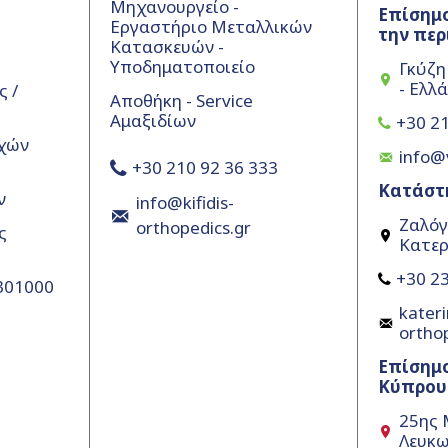
Μηχανουργείο -
Επίσημο
Εργαστήριο Μεταλλικών
την περ
Κατασκευών -
Υποδηματοποιείο
Γκύζη
- Ελλ
 /
Αποθήκη - Service
Αμαξιδίων
+30 21
χών
info@
+30 210 92 36 333
Κατάστ
ν
info@kifidis-
Ζαλόγ
orthopedics.gr
ς
Κατερ
+30 23
5301000
kateri
ortho
Επίσημ
Κύπρου
25ης 
Λευκω