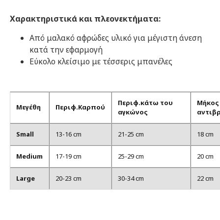
Χαρακτηριστικά και πλεονεκτήματα:
Από μαλακό αφρώδες υλικό για μέγιστη άνεση
κατά την εφαρμογή
Εύκολο κλείσιμο με τέσσερις μπανέλες
Περιφ.κάτω του
Μήκος
Μεγέθη
Περιφ.Καρπού
αγκώνος
αντιβ
Small
13-16 cm
21-25 cm
18 cm
Medium
17-19 cm
25-29 cm
20 cm
Large
20-23 cm
30-34 cm
22 cm