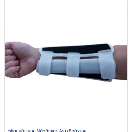
Υφασμάτινος Νάρθηκας Αντιβράχιου