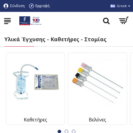
Σύνδεση
Εγγραφή
Greek
Υλικά Έγχυσης - Καθετήρες - Στομίας
Καθετήρες
Βελόνες