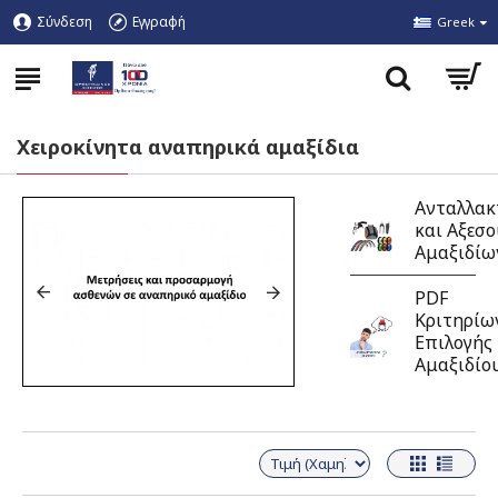
Σύνδεση
Εγγραφή
Greek
Χειροκίνητα αναπηρικά αμαξίδια
Ανταλλακ
και Αξεσ
Αμαξιδίω
PDF
Κριτηρίω
Επιλογής
Αμαξιδίο