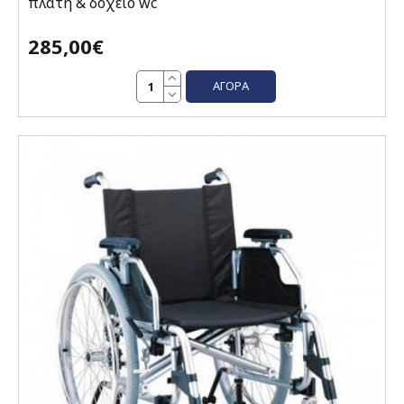
πλάτη & δοχείο wc
285,00€
ΑΓΟΡΆ