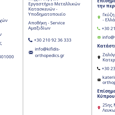
Επίσημο
Εργαστήριο Μεταλλικών
την περ
Κατασκευών -
Υποδηματοποιείο
Γκύζη
- Ελλ
χών
Αποθήκη - Service
Αμαξιδίων
+30 21
ν
info@
+30 210 92 36 333
ς
Κατάστ
info@kifidis-
Ζαλόγ
orthopedics.gr
5301000
Κατερ
+30 23
kateri
ortho
Επίσημ
Κύπρου
25ης 
Λευκω