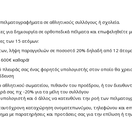
α πελματογραφήματα σε αθλητικούς συλλόγους ή σχολεία.
ς για δημιουργία σε ορθοπεδικά πέλματα και επωφεληθείτε με
ες των 15 ατόμων:
ν, λήψη παραγγελιών σε ποσοστό 20% δηλαδή από 12 άτομα ,
ς 600€ καθαρά!
πό πλευράς σας ένας φορητός υπολογιστής στον οποίο θα χρε
ίδευση
 αθλητικού σωματείου, πιθανόν του προέδρου, ή τον διευθυντ
ρά σας πχ -20% για τα μέλη του συλλόγου
ν υπολογιστή και ό άλλος να κατευθύνει την ροή των πελματ
αυτόχρονη καταχώρηση ονοματεπωνύμου, τηλεφώνου και emai
μα με παρατηρήσεις και προτάσεις σας για την επίλυση ή την