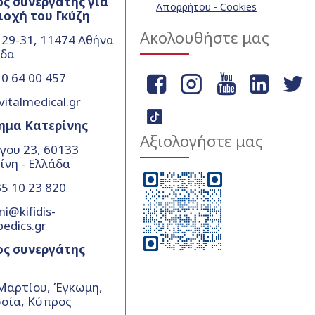
ς συνεργάτης για
Απορρήτου - Cookies
ιοχή του Γκύζη
Ακολουθήστε μας
 29-31, 11474 Αθήνα
άδα
0 64 00 457
vitalmedical.gr
ημα Κατερίνης
Αξιολογήστε μας
γου 23, 60133
ίνη - Ελλάδα
5 10 23 820
ni@kifidis-
pedics.gr
ος συνεργάτης
Μαρτίου, Έγκωμη,
σία, Κύπρος