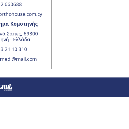
22 660688
orthohouse.com.cy
ημα Κομοτηνής
νά Σάπες, 69300
ηνή - Ελλάδα
3 21 10 310
amedi@mail.com