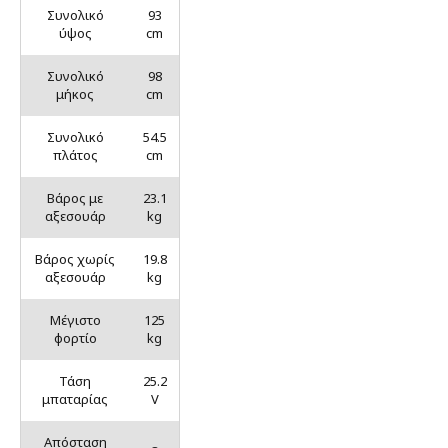
Συνολικό
93
ύψος
cm
Συνολικό
98
μήκος
cm
Συνολικό
54.5
πλάτος
cm
Βάρος με
23.1
αξεσουάρ
kg
Βάρος χωρίς
19.8
αξεσουάρ
kg
Μέγιστο
125
φορτίο
kg
Τάση
25.2
μπαταρίας
V
Απόσταση