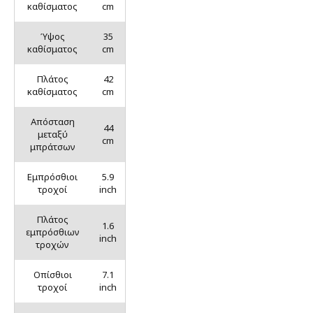
καθίσματος
cm
Ύψος
35
καθίσματος
cm
Πλάτος
42
καθίσματος
cm
Απόσταση
44
μεταξύ
cm
μπράτσων
Εμπρόσθιοι
5.9
τροχοί
inch
Πλάτος
1.6
εμπρόσθιων
inch
τροχών
Οπίσθιοι
7.1
τροχοί
inch