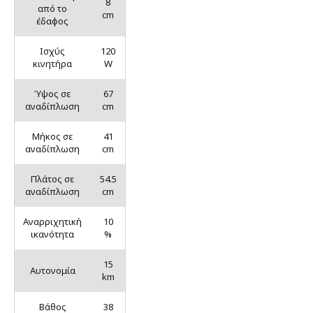
8
από το
cm
έδαφος
Ισχύς
120
κινητήρα
W
Ύψος σε
67
αναδίπλωση
cm
Μήκος σε
41
αναδίπλωση
cm
Πλάτος σε
54.5
αναδίπλωση
cm
Αναρριχητική
10
ικανότητα
%
15
Αυτονομία
km
Βάθος
38